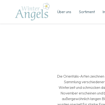
Über uns
Sortiment
I
Die Orientalis-Arten zeichnen 
Sammlung verschiedener bo
Winterzeit und schmücken dan
November erscheinen und blü
außergewöhnlich langen Blü
wurden speziell für starke Ei