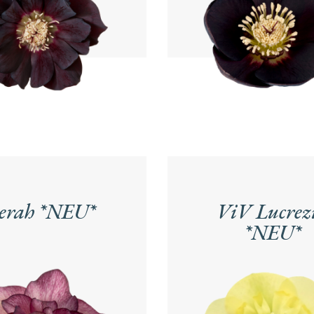
erah *NEU*
ViV Lucrez
*NEU*