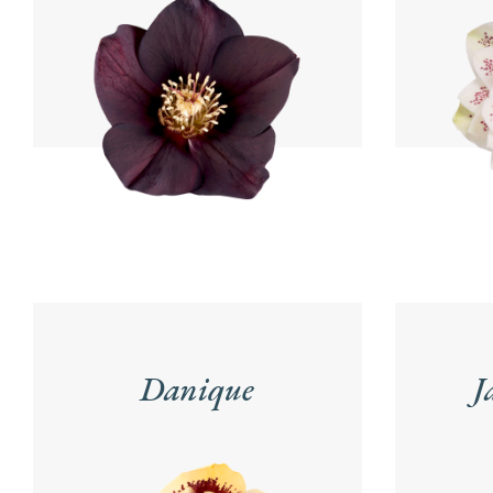
Danique
J