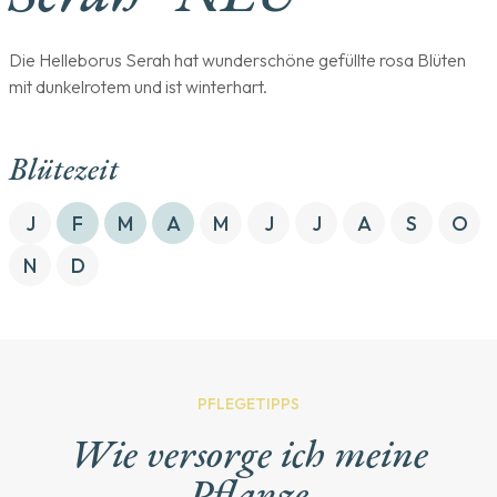
Die Helleborus Serah hat wunderschöne gefüllte rosa Blüten
mit dunkelrotem und ist winterhart.
Blütezeit
J
F
M
A
M
J
J
A
S
O
N
D
PFLEGETIPPS
Wie versorge ich meine
Pflanze