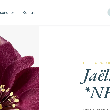
nspiration
Kontakt
HELLEBORUS OR
Jaël
*N
Die Helleborus 