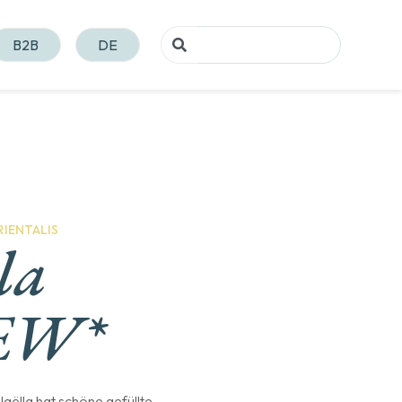
B2B
DE
IENTALIS
la
EW*
Jaëlla hat schöne gefüllte