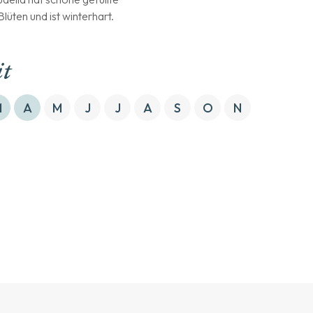
lüten und ist winterhart.
it
M
A
M
J
J
A
S
O
N