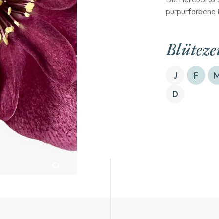
purpurfarbene B
Blüteze
J
F
D