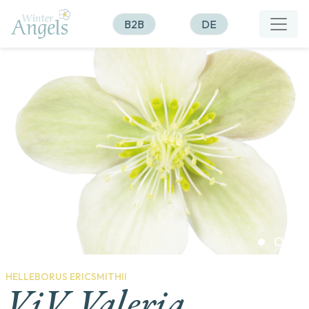
B2B
DE
HELLEBORUS ERICSMITHII
ViV Valeria