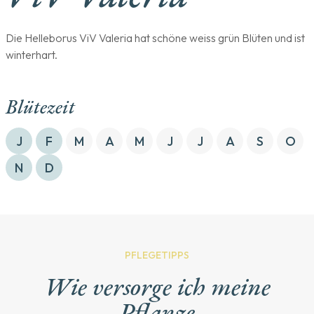
Die Helleborus ViV Valeria hat schöne weiss grün Blüten und ist
winterhart.
Blütezeit
J
F
M
A
M
J
J
A
S
O
N
D
PFLEGETIPPS
Wie versorge ich meine
Pflanze