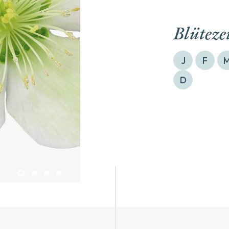
Blüteze
J
F
D