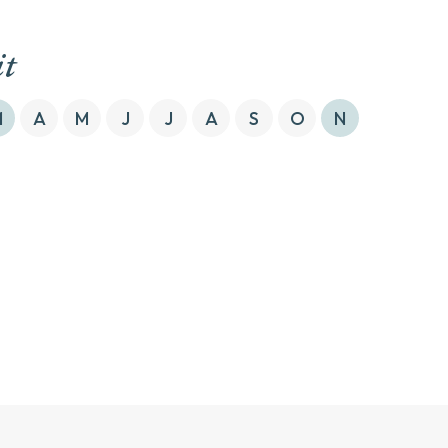
it
M
A
M
J
J
A
S
O
N