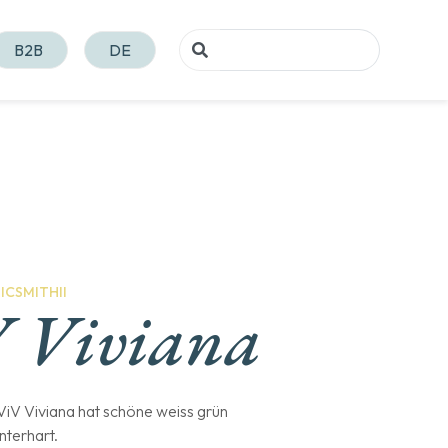
B2B
DE
ICSMITHII
 Viviana
ViV Viviana hat schöne weiss grün
interhart.