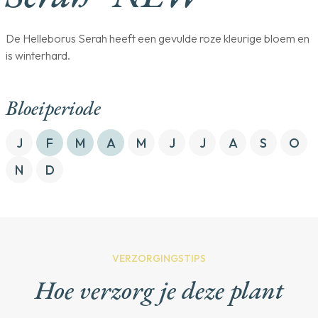
De Helleborus Serah heeft een gevulde roze kleurige bloem en
is winterhard.
Bloeiperiode
J
F
M
A
M
J
J
A
S
O
N
D
VERZORGINGSTIPS
Hoe verzorg je deze plant