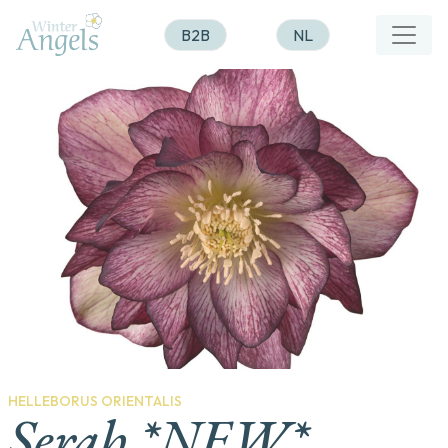
B2B
NL
HELLEBORUS ORIENTALIS
Serah *NEW*