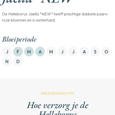
De Helleborus Jaëlla *NEW* heeft prachtige dubbele paars-
roze bloemen en is winterhard.
Bloeiperiode
J
F
M
A
M
J
J
A
S
O
N
D
VERZORGINGSTIPS
Hoe verzorg je de
Helleborus