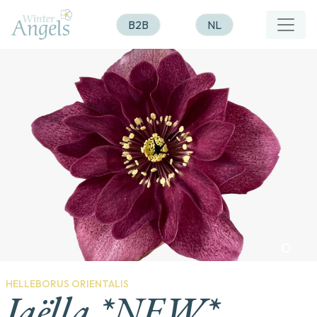
B2B
NL
HELLEBORUS ORIENTALIS
Jaëlla *NEW*