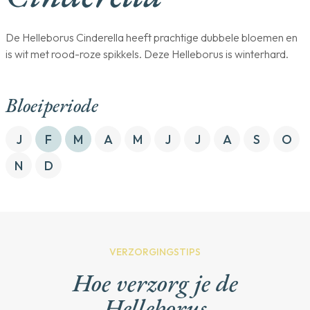
De Helleborus Cinderella heeft prachtige dubbele bloemen en
is wit met rood-roze spikkels. Deze Helleborus is winterhard.
Bloeiperiode
J
F
M
A
M
J
J
A
S
O
N
D
VERZORGINGSTIPS
Hoe verzorg je de
Helleborus