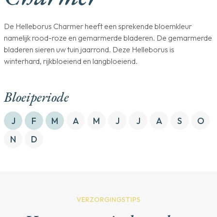
De Helleborus Charmer heeft een sprekende bloemkleur
namelijk rood-roze en gemarmerde bladeren. De gemarmerde
bladeren sieren uw tuin jaarrond. Deze Helleborus is
winterhard, rijkbloeiend en langbloeiend.
Bloeiperiode
J
F
M
A
M
J
J
A
S
O
N
D
VERZORGINGSTIPS