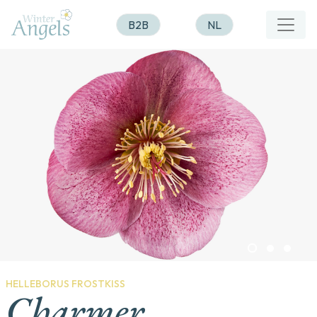
B2B
NL
HELLEBORUS FROSTKISS
Charmer