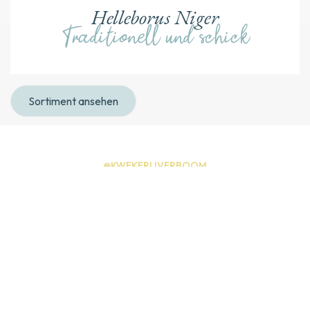
Helleborus Niger
Traditionell und schick
Sortiment ansehen
@KWEKERIJVERBOOM
Instagram