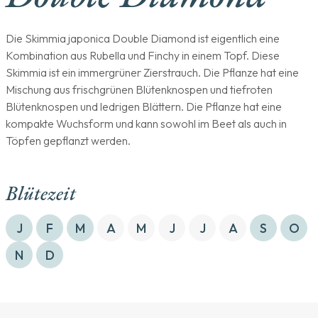
Die Skimmia japonica Double Diamond ist eigentlich eine
Kombination aus Rubella und Finchy in einem Topf. Diese
Skimmia ist ein immergrüner Zierstrauch. Die Pflanze hat eine
Mischung aus frischgrünen Blütenknospen und tiefroten
Blütenknospen und ledrigen Blättern. Die Pflanze hat eine
kompakte Wuchsform und kann sowohl im Beet als auch in
Töpfen gepflanzt werden.
Blütezeit
J
F
M
A
M
J
J
A
S
O
N
D